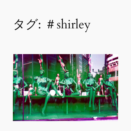
内
タグ:
＃shirley
容
を
ス
キ
ッ
プ