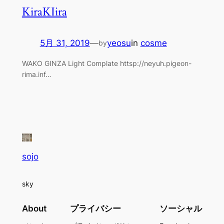
KiraKIira
5月 31, 2019
—
yeosu
in
cosme
by
WAKO GINZA Light Complate httsp://neyuh.pigeon-
rima.inf…
sojo
sky
About
プライバシー
ソーシャル