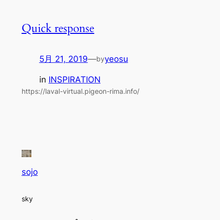
Quick response
5月 21, 2019
—
yeosu
by
in
INSPIRATION
https://laval-virtual.pigeon-rima.info/
sojo
sky