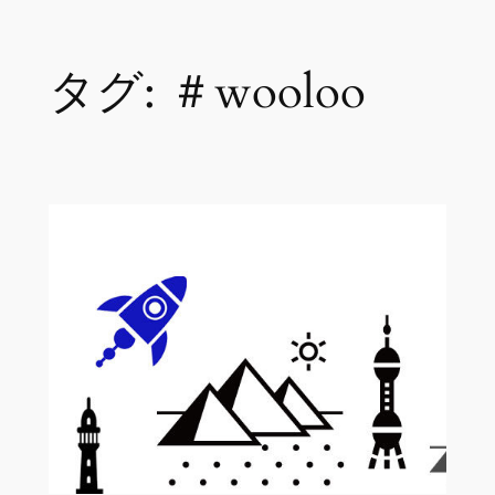
内
タグ:
＃wooloo
容
を
ス
キ
ッ
プ