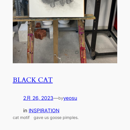
BLACK CAT
2月 26, 2023
—
yeosu
by
in
INSPIRATION
cat motif gave us goose pimples.