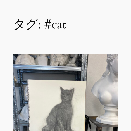
内
タグ:
#cat
容
を
ス
キ
ッ
プ