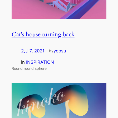
Cat’s house turning back
2月 7, 2021
—
yeosu
by
in
INSPIRATION
Round round sphere