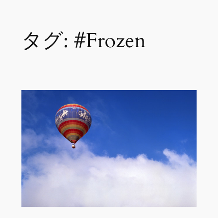
内
タグ:
#Frozen
容
を
ス
キ
ッ
プ