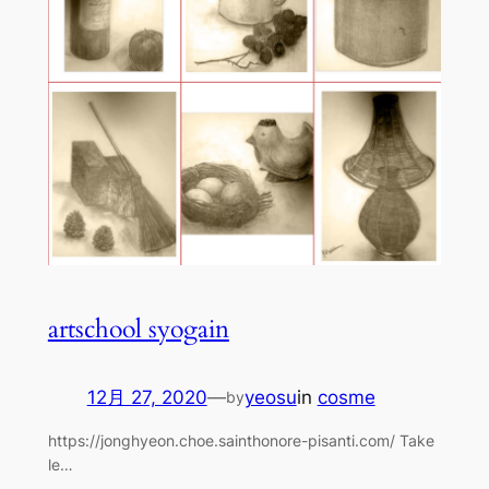
artschool syogain
12月 27, 2020
—
yeosu
in
cosme
by
https://jonghyeon.choe.sainthonore-pisanti.com/ Take
le…