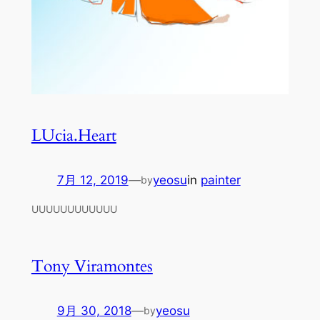
LUcia.Heart
7月 12, 2019
—
yeosu
in
painter
by
UUUUUUUUUUUU
Tony Viramontes
9月 30, 2018
—
yeosu
by