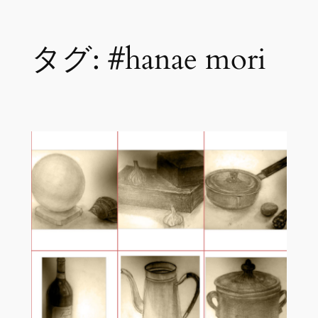
内
タグ:
#hanae mori
容
を
ス
キ
ッ
プ