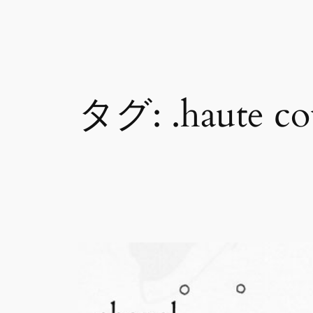
内
容
を
ス
タグ:
.haute co
キ
ッ
プ