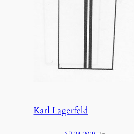
Karl Lagerfeld
2月 24, 2019
—
by