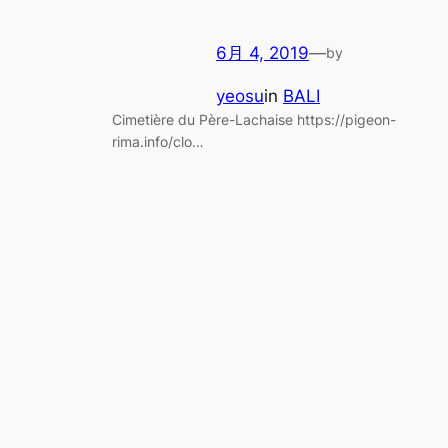
6月 4, 2019
—
by
yeosu
in
BALI
Cimetière du Père-Lachaise https://pigeon-
rima.info/clo…