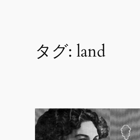
内
容
を
ス
タグ:
land
キ
ッ
プ