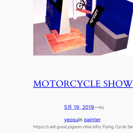
MOTORCYCLE SHOW
5月 19, 2019
—
by
yeosu
in
painter
https://i.will.good.pigeon-rima.info/ Flying Cycle Se