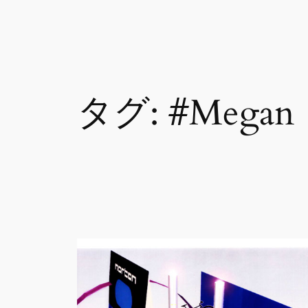
内
容
を
ス
タグ:
#Megan
キ
ッ
プ