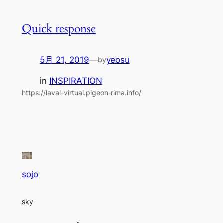
Quick response
5月 21, 2019
—
yeosu
by
in
INSPIRATION
https://laval-virtual.pigeon-rima.info/
sojo
sky