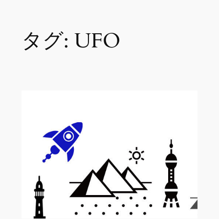
内
タグ:
UFO
容
を
ス
キ
ッ
プ